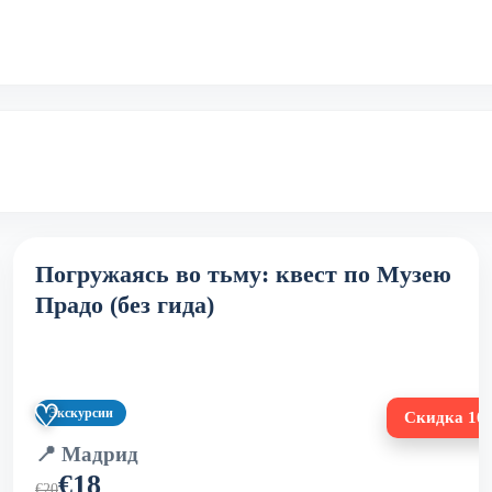
Погружаясь во тьму: квест по Музею
Прадо (без гида)
♡
Экскурсии
%
Скидка 1
📍 Мадрид
€18
€20