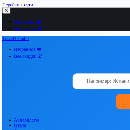
Перейти к сути
Избранное ❤️
Все скидки 🎁
Travel Combo
Избранное ❤️
Все скидки 🎁
Авиабилеты
Отели