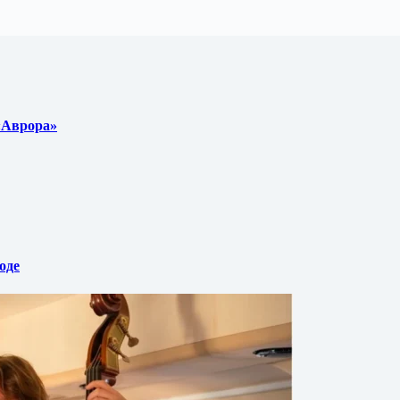
 «Аврора»
оде