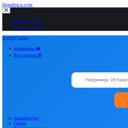
Перейти к сути
Избранное ❤️
Все скидки 🎁
Travel Combo
Избранное ❤️
Все скидки 🎁
Авиабилеты
Отели