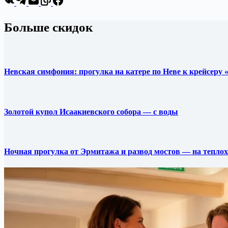
Больше скидок
Невская симфония: прогулка на катере по Неве к крейсеру
Золотой купол Исаакиевского собора — с воды
Ночная прогулка от Эрмитажа и развод мостов — на теплох