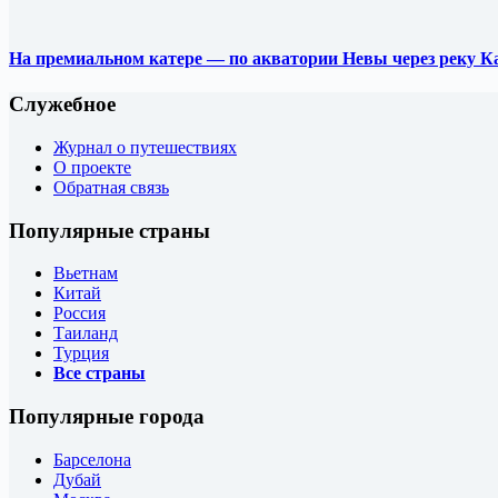
На премиальном катере — по акватории Невы через реку К
Служебное
Журнал о путешествиях
О проекте
Обратная связь
Популярные страны
Вьетнам
Китай
Россия
Таиланд
Турция
Все страны
Популярные города
Барселона
Дубай