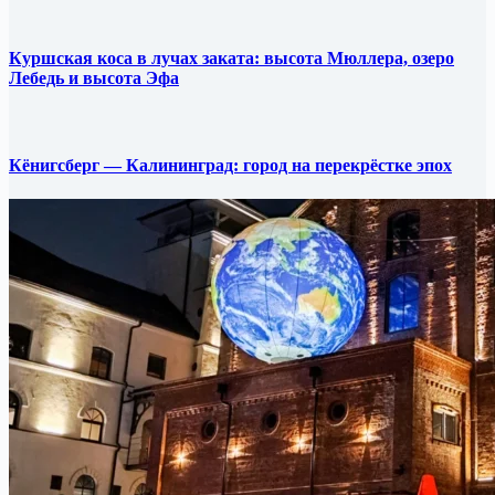
Куршская коса в лучах заката: высота Мюллера, озеро
Лебедь и высота Эфа
Кёнигсберг — Калининград: город на перекрёстке эпох