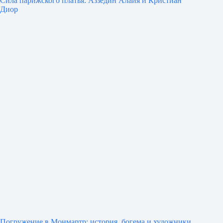
Сила парижского платья: Аззедин Алайя и Кристиан
Диор
Погружение в Монмартр: история, богема и художники