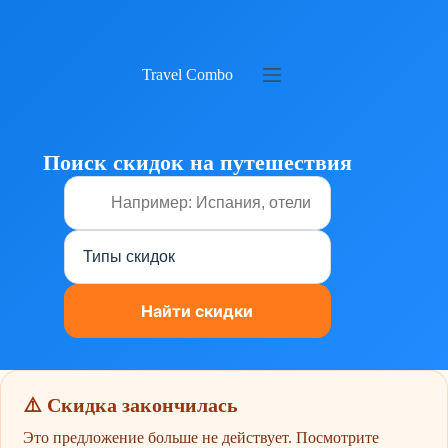
Перейти
к
сути
Travel Combo
Поиск скидок на путешествия
⚠️ Скидка закончилась
Это предложение больше не действует. Посмотрите