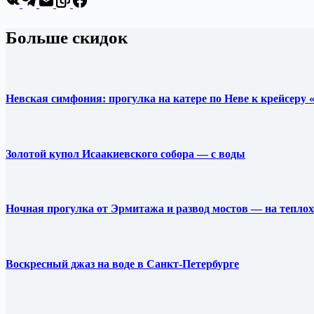
Больше скидок
Невская симфония: прогулка на катере по Неве к крейсеру
Золотой купол Исаакиевского собора — с воды
Ночная прогулка от Эрмитажа и развод мостов — на теплох
Воскресный джаз на воде в Санкт-Петербурге