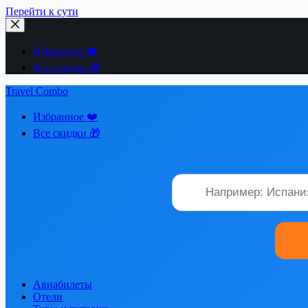
Перейти к сути
Избранное ❤️
Все скидки 🎁
Travel Combo
Избранное ❤️
Все скидки 🎁
Авиабилеты
Отели