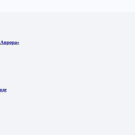
 «Аврора»
оде