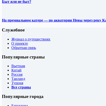
Быт или не быт?
На премиальном катере — по акватории Невы через реку К
Служебное
Журнал о путешествиях
О проекте
Обратная связь
Популярные страны
Вьетнам
Китай
Россия
Таиланд
Турция
Все страны
Популярные города
Барселона