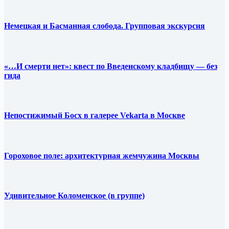
Немецкая и Басманная слобода. Групповая экскурсия
«…И смерти нет»: квест по Введенскому кладбищу — без
гида
Непостижимый Босх в галерее Vekarta в Москве
Гороховое поле: архитектурная жемчужина Москвы
Удивительное Коломенское (в группе)