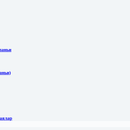
Аланьи
аньи)
Каялар