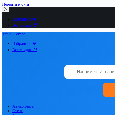
Перейти к сути
Избранное ❤️
Все скидки 🎁
Travel Combo
Избранное ❤️
Все скидки 🎁
Авиабилеты
Отели