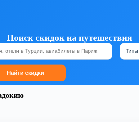
Поиск скидок на путешествия
падокию