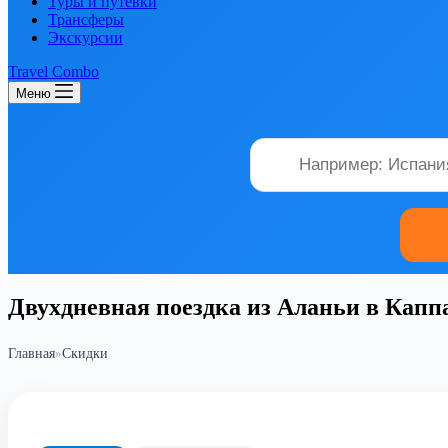
Туры и путевки
Трансферы
Экскурсии
Travel Combo
Меню
Двухдневная поездка из Аланьи в Кап
Главная
»
Скидки