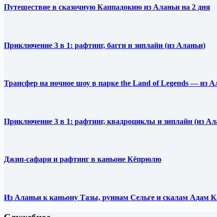
Путешествие в сказочную Каппадокию из Аланьи на 2 дня
Приключение 3 в 1: рафтинг, багги и зиплайн (из Аланьи)
Трансфер на ночное шоу в парке the Land of Legends — из 
Приключение 3 в 1: рафтинг, квадроциклы и зиплайн (из Ал
Джип-сафари и рафтинг в каньоне Кёпрюлю
Из Аланьи к каньону Тазы, руинам Сельге и скалам Адам 