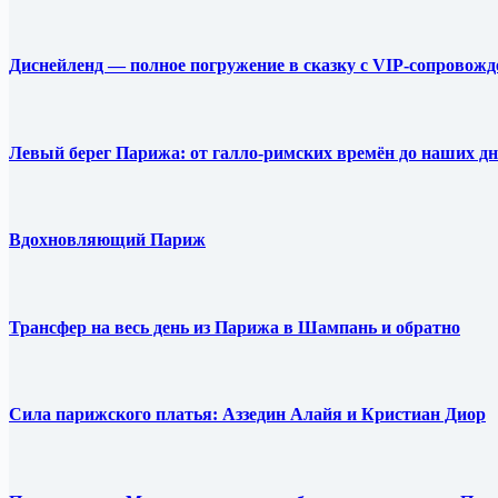
Диснейленд — полное погружение в сказку с VIP-сопровож
Левый берег Парижа: от галло-римских времён до наших дн
Вдохновляющий Париж
Трансфер на весь день из Парижа в Шампань и обратно
Сила парижского платья: Аззедин Алайя и Кристиан Диор