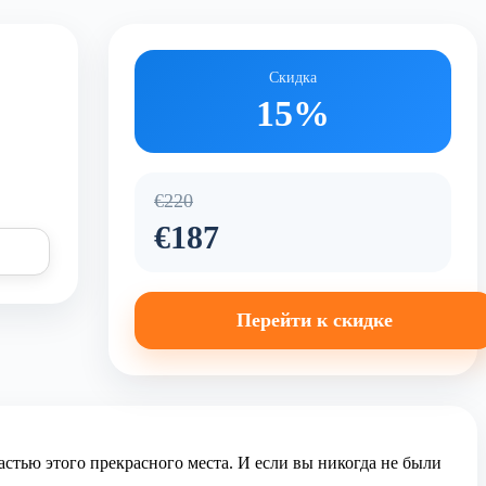
Скидка
15%
€220
€187
Перейти к скидке
астью этого прекрасного места. И если вы никогда не были