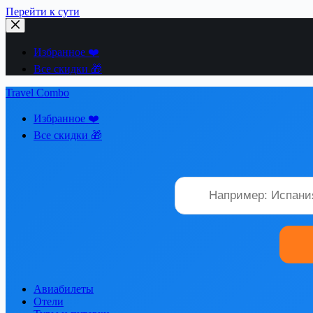
Перейти к сути
Избранное ❤️
Все скидки 🎁
Travel Combo
Избранное ❤️
Все скидки 🎁
Авиабилеты
Отели