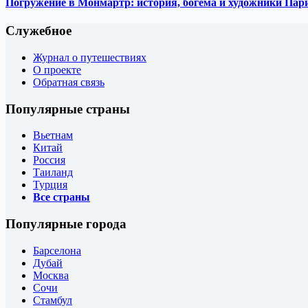
Погружение в Монмартр: история, богема и художники Пар
Служебное
Журнал о путешествиях
О проекте
Обратная связь
Популярные страны
Вьетнам
Китай
Россия
Таиланд
Турция
Все страны
Популярные города
Барселона
Дубай
Москва
Сочи
Стамбул