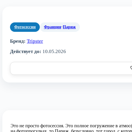
Фотосессии
Франция
·
Париж
Бренд:
Tripster
Действует до:
10.05.2026
Это не просто фотосессия. Это полное погружение в атмосф
на фотопрогулках, то Париж, безусловно, тот город, с котор