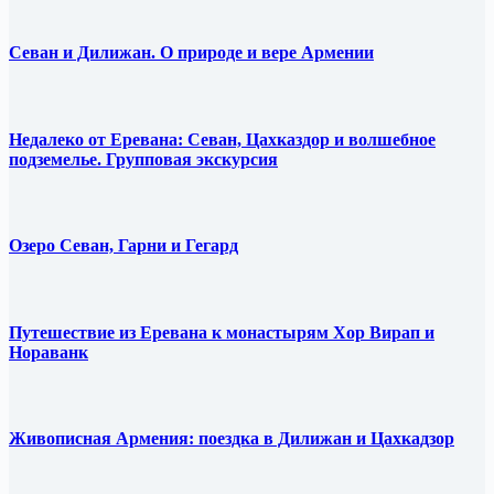
Севан и Дилижан. О природе и вере Армении
Недалеко от Еревана: Севан, Цахказдор и волшебное
подземелье. Групповая экскурсия
Озеро Севан, Гарни и Гегард
Путешествие из Еревана к монастырям Хор Вирап и
Нораванк
Живописная Армения: поездка в Дилижан и Цахкадзор