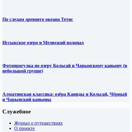
По следам древнего океана Тетис
Иссыкское озеро и Медвежий водопад
Фотопрогулка по озеру Кольсай и Чарынскому каньону (в
небольшой группе)
Алматинская классика: озёра Каинды и Кольсай, Чёрный
и Чарынский каньоны
Служебное
Журнал о путешествиях
О проекте