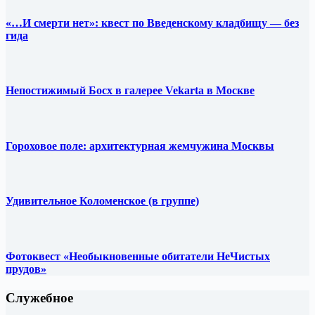
«…И смерти нет»: квест по Введенскому кладбищу — без
гида
Непостижимый Босх в галерее Vekarta в Москве
Гороховое поле: архитектурная жемчужина Москвы
Удивительное Коломенское (в группе)
Фотоквест «Необыкновенные обитатели НеЧистых
прудов»
Служебное