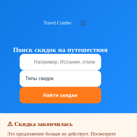
Перейти
к
сути
Travel Combo
Поиск скидок на путешествия
⚠️ Скидка закончилась
Это предложение больше не действует. Посмотрите