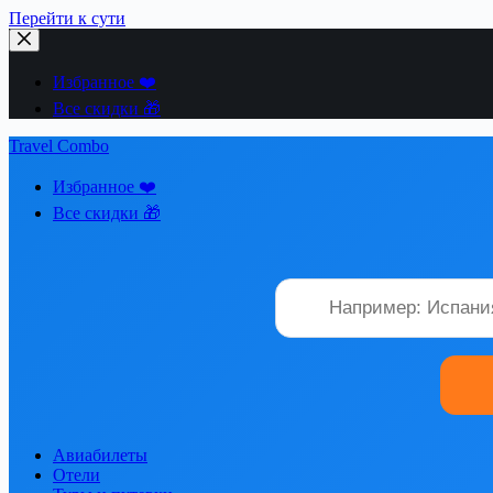
Перейти к сути
Избранное ❤️
Все скидки 🎁
Travel Combo
Избранное ❤️
Все скидки 🎁
Авиабилеты
Отели