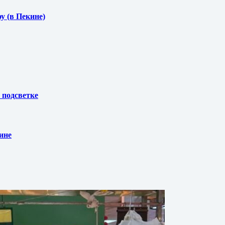
у (в Пекине)
 подсветке
ине