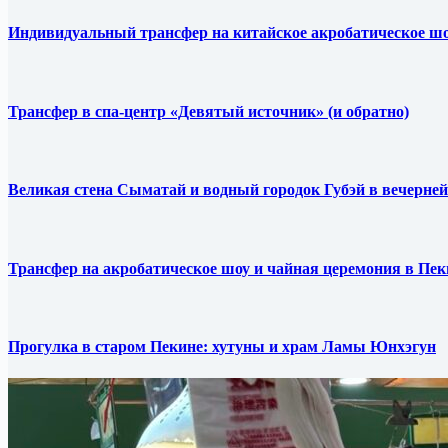
Индивидуальный трансфер на китайское акробатическое шо
Трансфер в спа-центр «Девятый источник» (и обратно)
Великая стена Сыматай и водный городок Губэй в вечерней
Трансфер на акробатическое шоу и чайная церемония в Пек
Прогулка в старом Пекине: хутуны и храм Ламы Юнхэгун