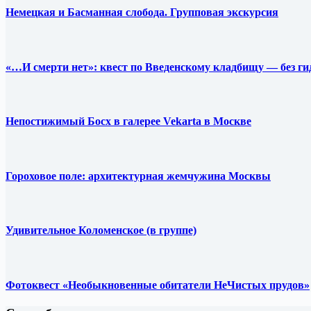
Немецкая и Басманная слобода. Групповая экскурсия
«…И смерти нет»: квест по Введенскому кладбищу — без ги
Непостижимый Босх в галерее Vekarta в Москве
Гороховое поле: архитектурная жемчужина Москвы
Удивительное Коломенское (в группе)
Фотоквест «Необыкновенные обитатели НеЧистых прудов»