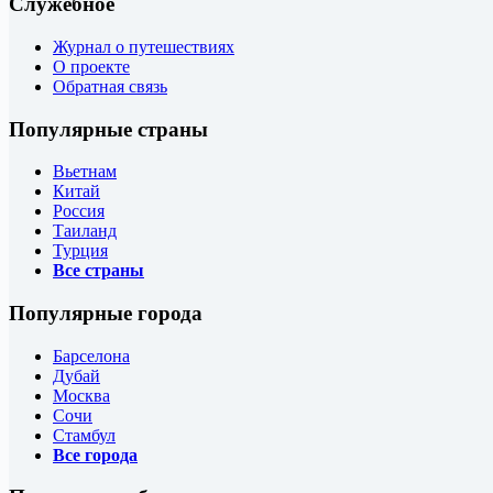
Служебное
Журнал о путешествиях
О проекте
Обратная связь
Популярные страны
Вьетнам
Китай
Россия
Таиланд
Турция
Все страны
Популярные города
Барселона
Дубай
Москва
Сочи
Стамбул
Все города