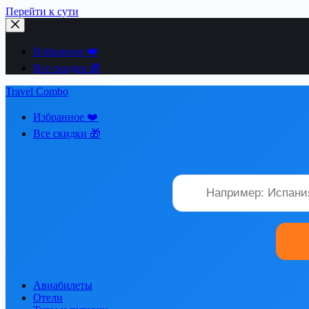
Перейти к сути
Избранное ❤️
Все скидки 🎁
Travel Combo
Избранное ❤️
Все скидки 🎁
Авиабилеты
Отели