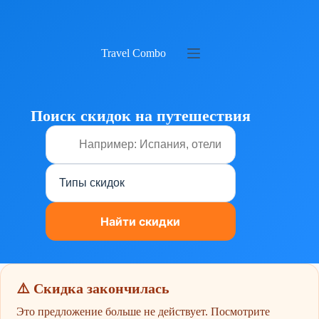
Перейти
к
сути
Travel Combo
Поиск скидок на путешествия
⚠️ Скидка закончилась
Это предложение больше не действует. Посмотрите