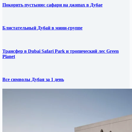
Покорить пустыню: сафари на джипах в Дубае
Блистательный Дубай в мини-группе
Трансфер в Dubai Safari Park и тропический лес Green
Planet
Все символы Дубая за 1 день