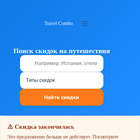
Перейти
к
сути
Travel Combo
Поиск скидок на путешествия
⚠️ Скидка закончилась
Это предложение больше не действует. Посмотрите