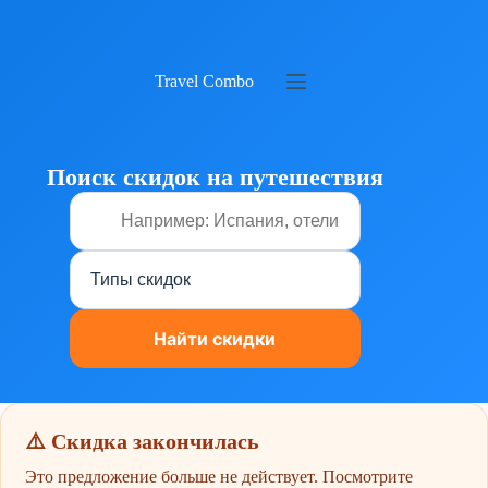
Перейти
к
сути
Travel Combo
Поиск скидок на путешествия
⚠️ Скидка закончилась
Это предложение больше не действует. Посмотрите