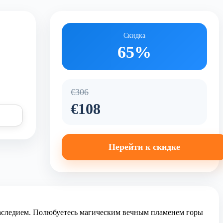
Скидка
65%
€306
€108
Перейти к скидке
 наследием. Полюбуетесь магическим вечным пламенем горы