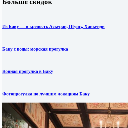
Больше скидок
Из Баку — в крепость Аскеран, Шушу, Ханкенди
Баку с воды: морская прогулка
Конная прогулка в Баку
Фотопрогулка по лучшим локациям Баку