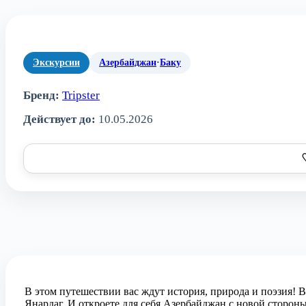
Экскурсии
Азербайджан
·
Баку
Бренд:
Tripster
Действует до:
10.05.2026
В этом путешествии вас ждут история, природа и поэзия!
Янардаг. И откроете для себя Азербайджан с новой стороны