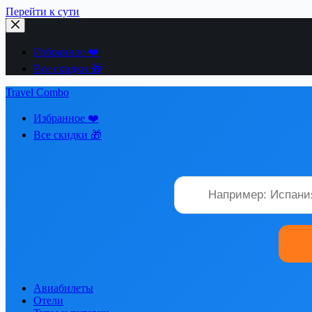
Перейти к сути
Избранное ❤️
Все скидки 🎁
Travel Combo
Избранное ❤️
Все скидки 🎁
Авиабилеты
Отели