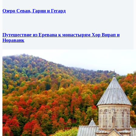
Озеро Севан, Гарни и Гегард
Путешествие из Еревана к монастырям Хор Вирап и
Нораванк