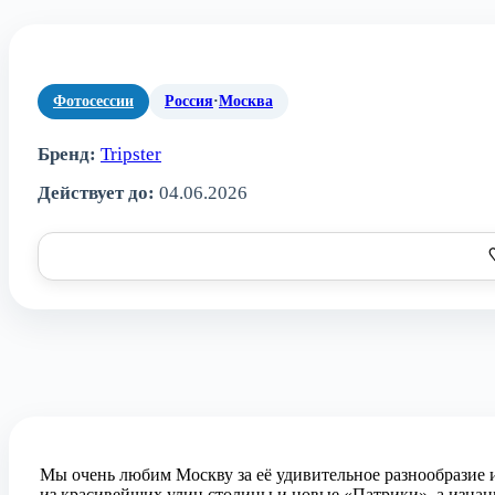
Фотосессии
Россия
·
Москва
Бренд:
Tripster
Действует до:
04.06.2026
Мы очень любим Москву за её удивительное разнообразие и
из красивейших улиц столицы и новые «Патрики», а изнан