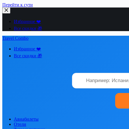
Перейти к сути
Избранное ❤️
Все скидки 🎁
Travel Combo
Избранное ❤️
Все скидки 🎁
Авиабилеты
Отели