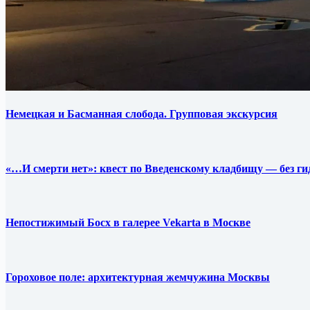
Немецкая и Басманная слобода. Групповая экскурсия
«…И смерти нет»: квест по Введенскому кладбищу — без ги
Непостижимый Босх в галерее Vekarta в Москве
Гороховое поле: архитектурная жемчужина Москвы