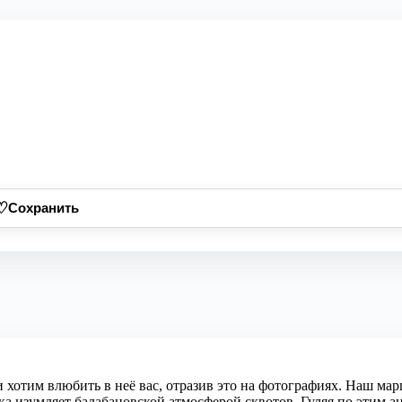
♡
Сохранить
 хотим влюбить в неё вас, отразив это на фотографиях. Наш мар
ка изумляет балабановской атмосферой сквотов. Гуляя по этим 