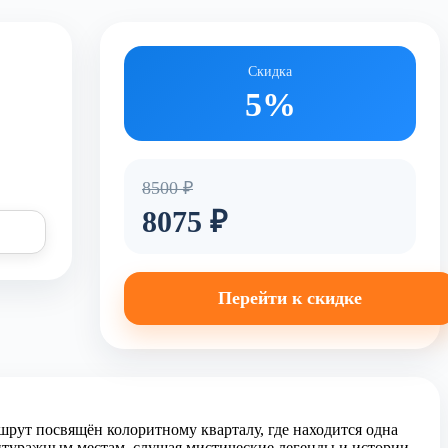
Скидка
5%
8500 ₽
8075 ₽
Перейти к скидке
шрут посвящён колоритному кварталу, где находится одна
антуражным местам, слушая мистические легенды и истории