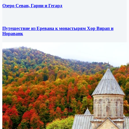
Озеро Севан, Гарни и Гегард
Путешествие из Еревана к монастырям Хор Вирап и
Нораванк