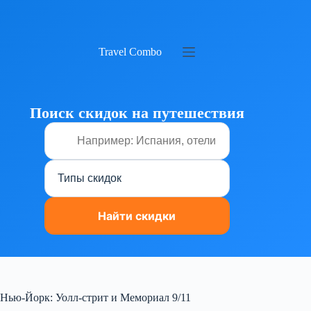
Перейти
к
сути
Travel Combo
Поиск скидок на путешествия
Нью-Йорк: Уолл-стрит и Мемориал 9/11