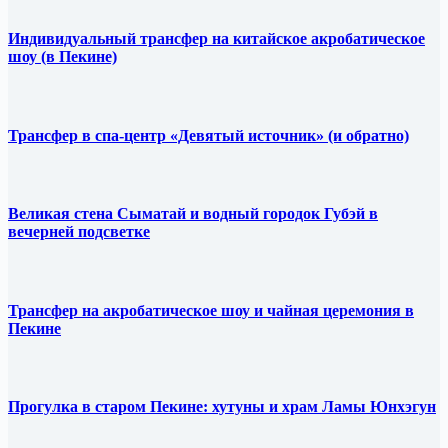
Индивидуальный трансфер на китайское акробатическое
шоу (в Пекине)
Трансфер в спа-центр «Девятый источник» (и обратно)
Великая стена Сыматай и водный городок Губэй в
вечерней подсветке
Трансфер на акробатическое шоу и чайная церемония в
Пекине
Прогулка в старом Пекине: хутуны и храм Ламы Юнхэгун