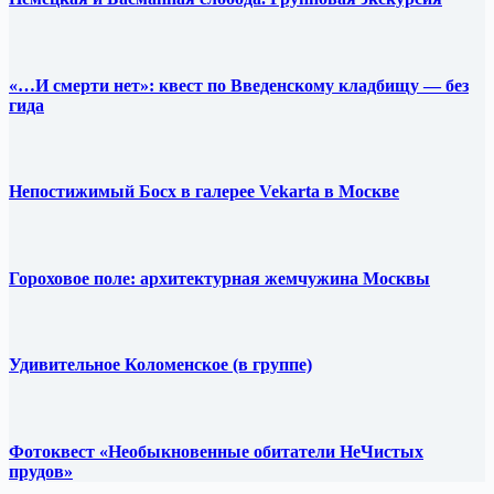
«…И смерти нет»: квест по Введенскому кладбищу — без
гида
Непостижимый Босх в галерее Vekarta в Москве
Гороховое поле: архитектурная жемчужина Москвы
Удивительное Коломенское (в группе)
Фотоквест «Необыкновенные обитатели НеЧистых
прудов»