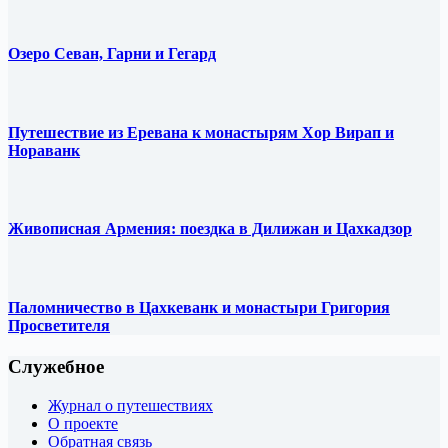
Озеро Севан, Гарни и Гегард
Путешествие из Еревана к монастырям Хор Вирап и
Нораванк
Живописная Армения: поездка в Дилижан и Цахкадзор
Паломничество в Цахкеванк и монастыри Григория
Просветителя
Служебное
Журнал о путешествиях
О проекте
Обратная связь