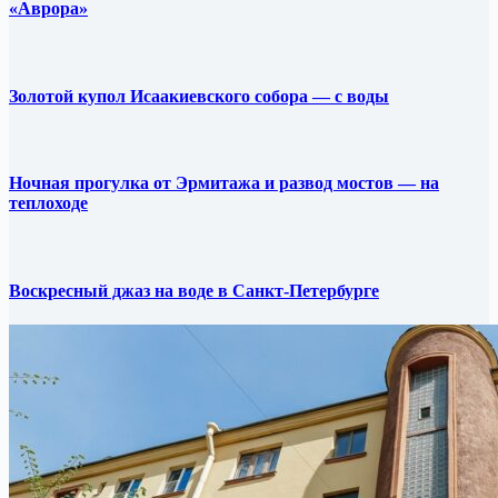
«Аврора»
Золотой купол Исаакиевского собора — с воды
Ночная прогулка от Эрмитажа и развод мостов — на
теплоходе
Воскресный джаз на воде в Санкт-Петербурге