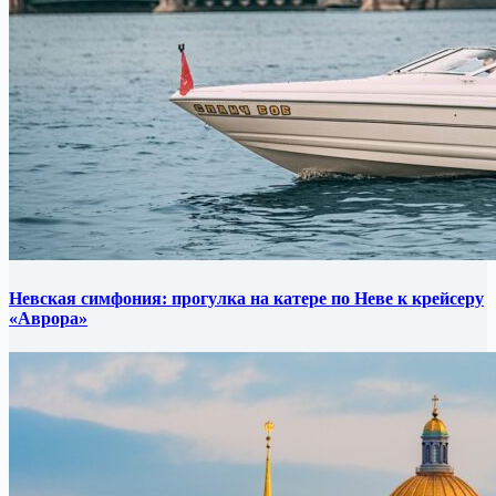
Невская симфония: прогулка на катере по Неве к крейсеру
«Аврора»