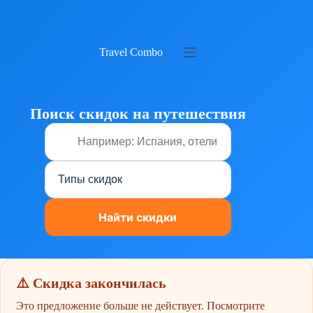
Перейти
к
сути
Travel Combo
Поиск скидок на путешествия
⚠️ Скидка закончилась
Это предложение больше не действует. Посмотрите