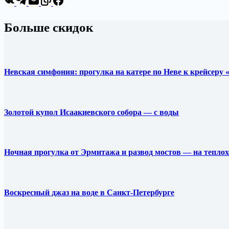
Больше скидок
Невская симфония: прогулка на катере по Неве к крейсеру
Золотой купол Исаакиевского собора — с воды
Ночная прогулка от Эрмитажа и развод мостов — на теплох
Воскресный джаз на воде в Санкт-Петербурге