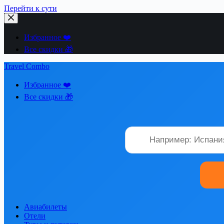
Перейти к сути
Избранное ❤️
Все скидки 🎁
Travel Combo
Избранное ❤️
Все скидки 🎁
Авиабилеты
Отели