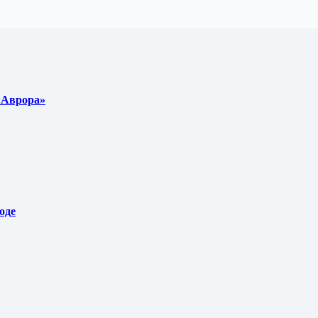
 «Аврора»
оде