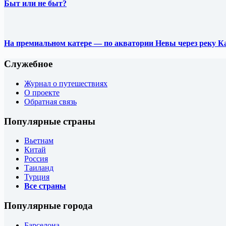
Быт или не быт?
На премиальном катере — по акватории Невы через реку К
Служебное
Журнал о путешествиях
О проекте
Обратная связь
Популярные страны
Вьетнам
Китай
Россия
Таиланд
Турция
Все страны
Популярные города
Барселона