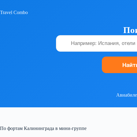
Перейти
к
Travel Combo
сути
Пои
Авиабил
По фортам Калининграда в мини-группе