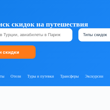
ск скидок на путешествия
еты
Отели
Туры и путевки
Трансферы
Экскурсии