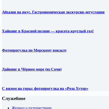
Абхазия на вкус. Гастрономическая экскурсия-дегустация
Хайкинг в Красной поляне — красота круглый год!
Фотопрогулка по Морскому вокзалу
Дайвинг в Чёрном море (из Сочи)
С видом на горы: фотопрогулка на «Роза Хутор»
Служебное
Журнал о путешествиях