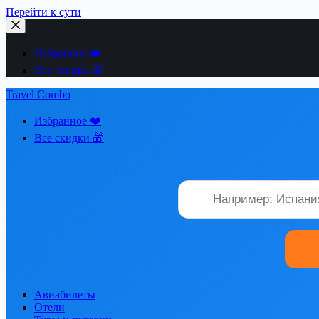
Перейти к сути
Избранное ❤️
Все скидки 🎁
Travel Combo
Избранное ❤️
Все скидки 🎁
Авиабилеты
Отели