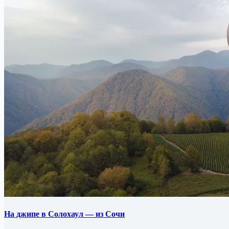
На джипе в Солохаул — из Сочи