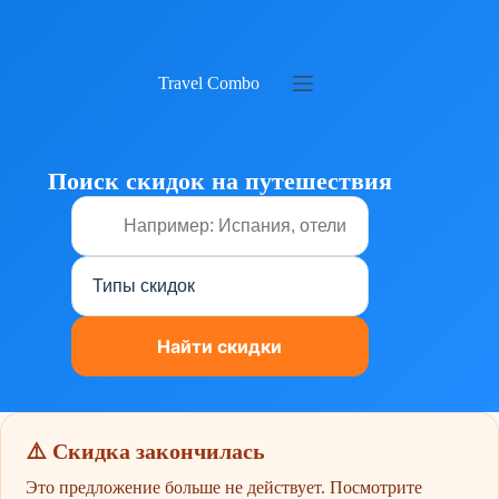
Перейти
к
сути
Travel Combo
Поиск скидок на путешествия
⚠️ Скидка закончилась
Это предложение больше не действует. Посмотрите