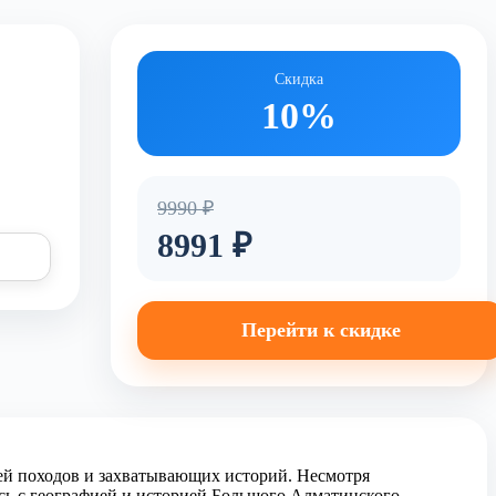
Скидка
10%
9990 ₽
8991 ₽
Перейти к скидке
ей походов и захватывающих историй. Несмотря
сь с географией и историей Большого Алматинского