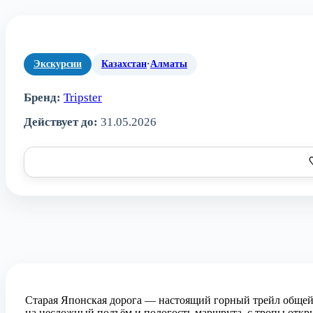
Экскурсии
Казахстан
·
Алматы
Бренд:
Tripster
Действует до:
31.05.2026
Старая Японская дорога — настоящий горный трейл общей
на несложный подъём и пологость маршрута, с тропы откр