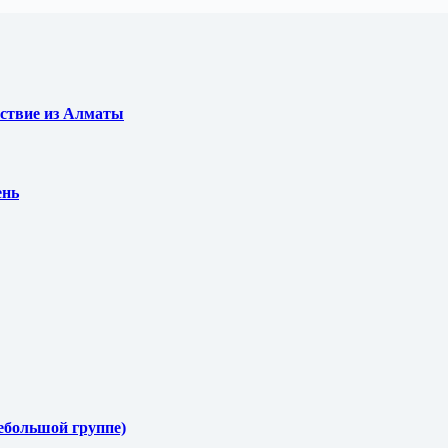
ествие из Алматы
ень
ебольшой группе)