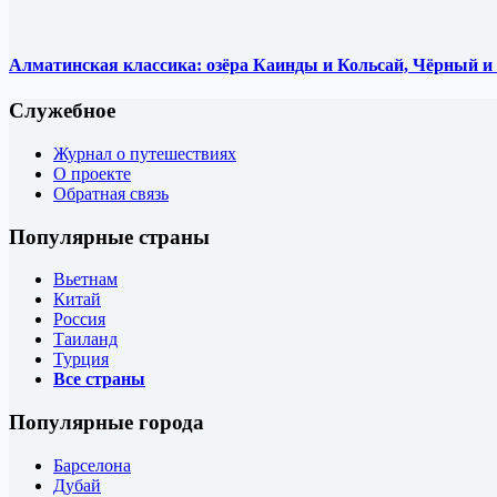
Алматинская классика: озёра Каинды и Кольсай, Чёрный 
Служебное
Журнал о путешествиях
О проекте
Обратная связь
Популярные страны
Вьетнам
Китай
Россия
Таиланд
Турция
Все страны
Популярные города
Барселона
Дубай