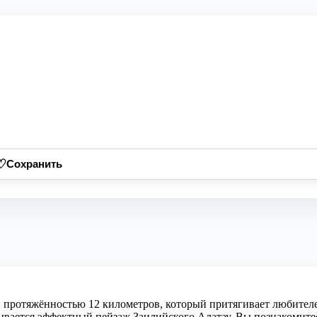
♡
Сохранить
 протяжённостью 12 километров, который притягивает любител
ывается эффектный пейзаж Заилийского Алатау. Вы познакомите