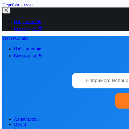
Перейти к сути
Избранное ❤️
Все скидки 🎁
Travel Combo
Избранное ❤️
Все скидки 🎁
Авиабилеты
Отели