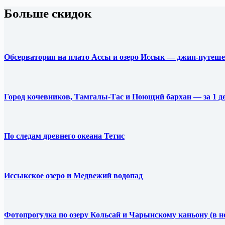
Больше скидок
Обсерватория на плато Ассы и озеро Иссык — джип-путеш
Город кочевников, Тамгалы-Тас и Поющий бархан — за 1 д
По следам древнего океана Тетис
Иссыкское озеро и Медвежий водопад
Фотопрогулка по озеру Кольсай и Чарынскому каньону (в н