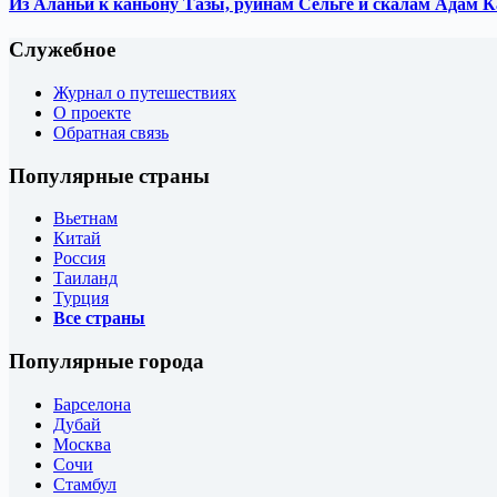
Из Аланьи к каньону Тазы, руинам Сельге и скалам Адам 
Служебное
Журнал о путешествиях
О проекте
Обратная связь
Популярные страны
Вьетнам
Китай
Россия
Таиланд
Турция
Все страны
Популярные города
Барселона
Дубай
Москва
Сочи
Стамбул