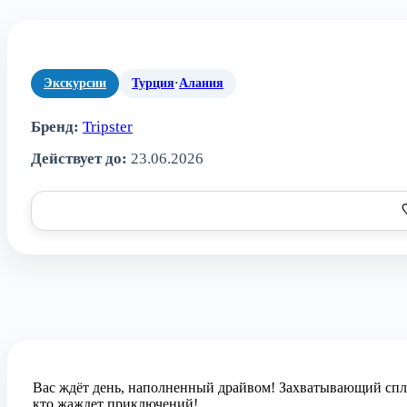
Экскурсии
Турция
·
Алания
Бренд:
Tripster
Действует до:
23.06.2026
Вас ждёт день, наполненный драйвом! Захватывающий спла
кто жаждет приключений!