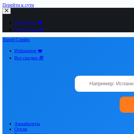
Перейти к сути
Избранное ❤️
Все скидки 🎁
Travel Combo
Избранное ❤️
Все скидки 🎁
Авиабилеты
Отели