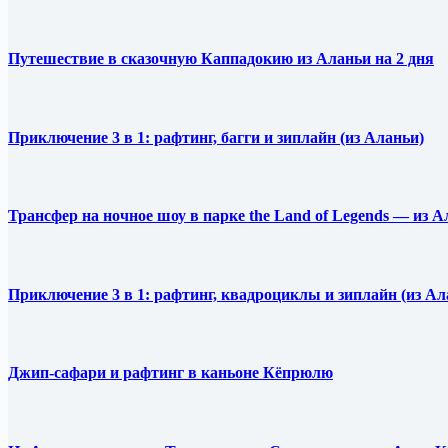
Путешествие в сказочную Каппадокию из Аланьи на 2 дня
Приключение 3 в 1: рафтинг, багги и зиплайн (из Аланьи)
Трансфер на ночное шоу в парке the Land of Legends — из 
Приключение 3 в 1: рафтинг, квадроциклы и зиплайн (из Ал
Джип-сафари и рафтинг в каньоне Кёпрюлю