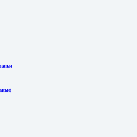
Аланьи
аньи)