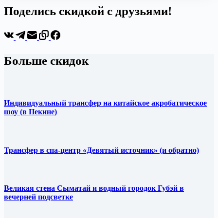
Поделись скидкой с друзьями!
Больше скидок
Индивидуальный трансфер на китайское акробатическое
шоу (в Пекине)
Трансфер в спа-центр «Девятый источник» (и обратно)
Великая стена Сыматай и водный городок Губэй в
вечерней подсветке