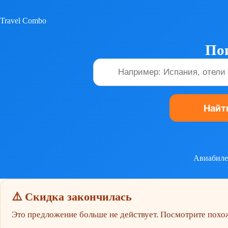
Перейти
к
Travel Combo
сути
Пои
Авиабил
⚠️ Скидка закончилась
Это предложение больше не действует. Посмотрите пох