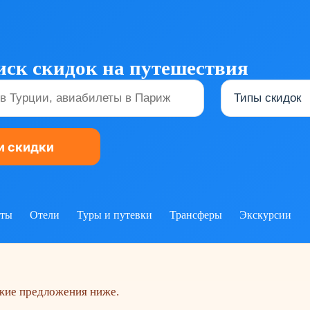
ск скидок на путешествия
еты
Отели
Туры и путевки
Трансферы
Экскурсии
ожие предложения ниже.