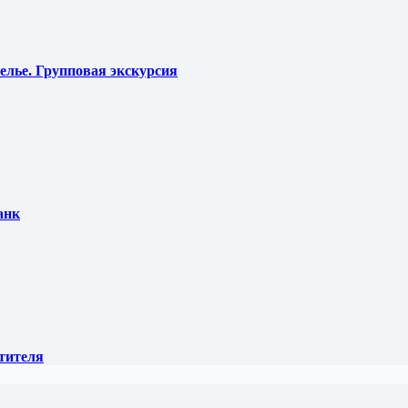
елье. Групповая экскурсия
анк
тителя