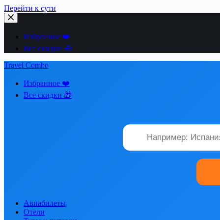
Перейти к сути
Избранное ❤️
Все скидки 🎁
Travel Combo
Избранное ❤️
Все скидки 🎁
Авиабилеты
Отели