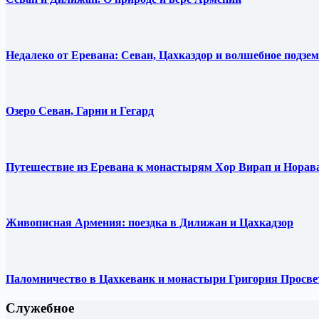
Недалеко от Еревана: Севан, Цахказдор и волшебное подзем
Озеро Севан, Гарни и Гегард
Путешествие из Еревана к монастырям Хор Вирап и Норав
Живописная Армения: поездка в Дилижан и Цахкадзор
Паломничество в Цахкеванк и монастыри Григория Просве
Служебное