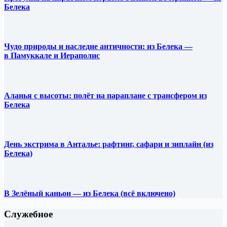
Белека
Чудо природы и наследие античности: из Белека —
в Памуккале и Иераполис
Аланья с высоты: полёт на параплане с трансфером из
Белека
День экстрима в Анталье: рафтинг, сафари и зиплайн (из
Белека)
В Зелёный каньон — из Белека (всё включено)
Служебное