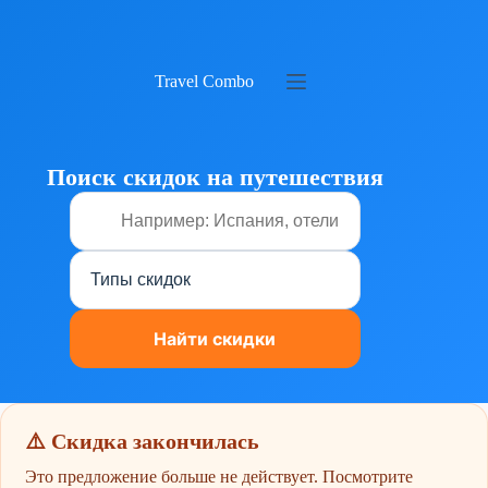
Перейти
к
сути
Travel Combo
Поиск скидок на путешествия
⚠️ Скидка закончилась
Это предложение больше не действует. Посмотрите