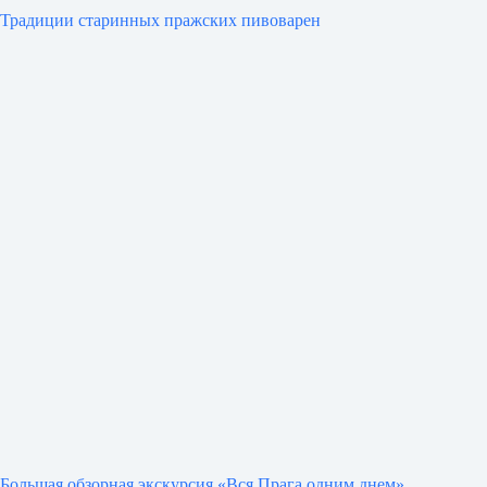
Традиции старинных пражских пивоварен
Большая обзорная экскурсия «Вся Прага одним днем»