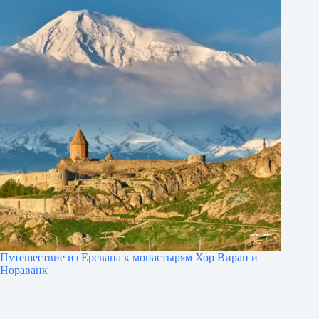
Путешествие из Еревана к монастырям Хор Вирап и
Нораванк