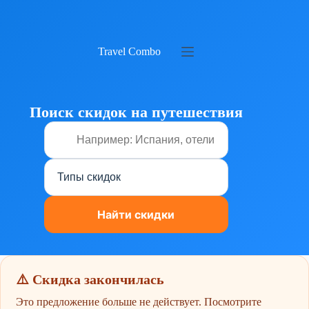
Перейти
к
сути
Travel Combo
Поиск скидок на путешествия
⚠️ Скидка закончилась
Это предложение больше не действует. Посмотрите