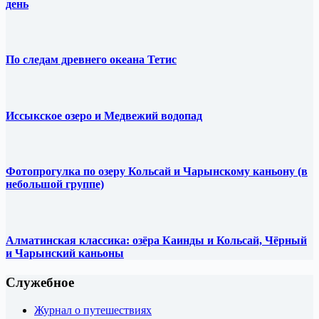
день
По следам древнего океана Тетис
Иссыкское озеро и Медвежий водопад
Фотопрогулка по озеру Кольсай и Чарынскому каньону (в
небольшой группе)
Алматинская классика: озёра Каинды и Кольсай, Чёрный
и Чарынский каньоны
Служебное
Журнал о путешествиях