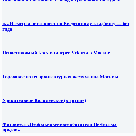
«…И смерти нет»: квест по Введенскому кладбищу — без
гида
Непостижимый Босх в галерее Vekarta в Москве
Гороховое поле: архитектурная жемчужина Москвы
Удивительное Коломенское (в группе)
Фотоквест «Необыкновенные обитатели НеЧистых
прудов»