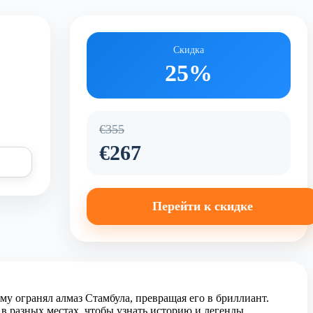
Скидка
25%
€355
€267
Перейти к скидке
му огранял алмаз Стамбула, превращая его в бриллиант.
в разных местах, чтобы узнать историю и легенды