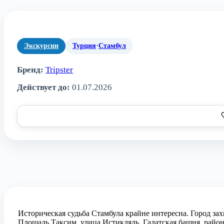
Экскурсии
Турция
·
Стамбул
Бренд:
Tripster
Действует до:
01.07.2026
Историческая судьба Стамбула крайне интересна. Город за
Площадь Таксим, улица Истикляль, Галатская башня, райо