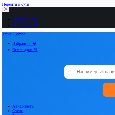
Перейти к сути
Избранное ❤️
Все скидки 🎁
Travel Combo
Избранное ❤️
Все скидки 🎁
Авиабилеты
Отели