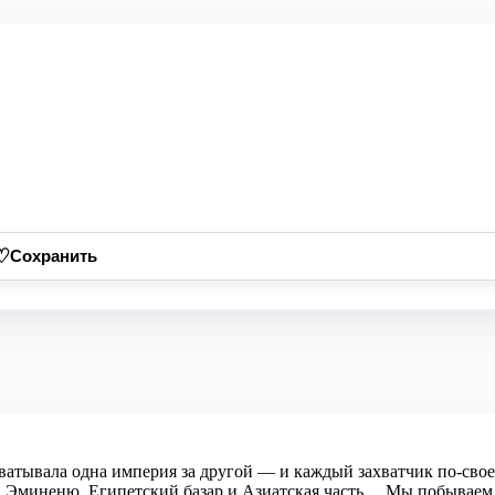
♡
Сохранить
хватывала одна империя за другой — и каждый захватчик по-свое
н Эминеню, Египетский базар и Азиатская часть… Мы побываем 