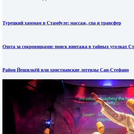
Турецкий хаммам в Стамбуле: массаж, спа и трансфер
Охота за сокровищами: поиск винтажа в тайных уголках С
Район Йешилкёй или христианские легенды Сан-Стефано