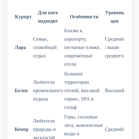
Для кого
Уровень
Курорт
Особенности
подходит
цен
Близко к
Семьи,
аэропорту,
Средний
Лара
спокойный
песчаные пляжи,
/ выше
отдых
современные
среднего
отели
Большие
Любители
территории
Белек
премиального
отелей, высокий
Высокий
отдыха
сервис, SPA и
гольф
Горы, сосновые
Любители
леса, живописные
Кемер
природы и
Средний
виды и
экскурсий