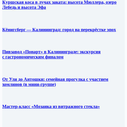
Куршская коса в лучах заката: высота Мюллера, озеро
Лебедь и высота Эфа
Кёнигсберг — Калининград: город на перекрёстке эпох
Пивзавод «Понарт» в Калининграде: экскурсия
с гастрономическим финалом
От Ули до Антошки: семейная прогулка с участием
хомлинов (в мини-группе)
Мастер-класс «Мозаика из витражного стекла»