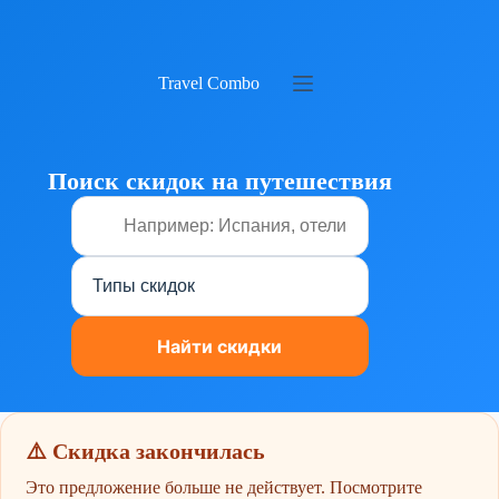
Перейти
к
сути
Travel Combo
Поиск скидок на путешествия
⚠️ Скидка закончилась
Это предложение больше не действует. Посмотрите