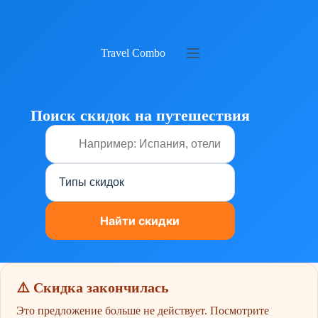
Перейти
к
сути
Travel Combo
Поиск скидок на путешествия
⚠️ Скидка закончилась
Это предложение больше не действует. Посмотрите