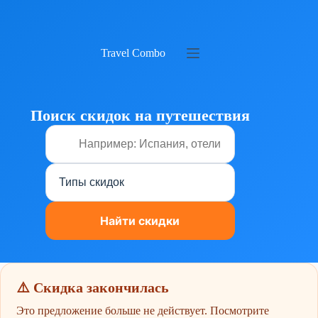
Перейти
к
сути
Travel Combo
Поиск скидок на путешествия
⚠️ Скидка закончилась
Это предложение больше не действует. Посмотрите