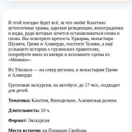
В этой поездке будет всё, за что любят Кахетию:
аутентичные храмы, царские резиденции, виноградники
и виды, ради которых хочется останавливаться снова и
снова. Вы осмотрите крепость Уджарма, монастыри
Шуамта, Греми и Алаверди, посетите Телави, а ещё
услышите истории о грузинских правителях,
попробуете вино из квеври и вспомните сцены из
«Мимино».
Из Тбилиси — на север региона, к монастырям Греми
и Алаверди
Групповая экскурсия, на автобусе, до 17 чел., подходит
для детей.
Тематика:
Кахетия, Винодельни, Алазанская долина
Длительность:
10 ч.
Формат:
Экскурсия
Место встречи:
на Площади Свободы